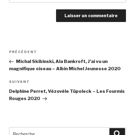
Navigation
PRÉCÉDENT
Article
de
précédent
Michal Skibinski, Ala Bankroft, J’ai vu un
l’article
magnifique oiseau – Albin Michel Jeunesse 2020
SUIVANT
Article
suivant
Delphine Perret, Vézovèle Tüpoleck – Les Fourmis
Rouges 2020
Recherche
Reche