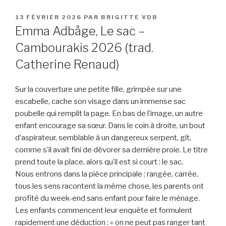
PUBLIÉ
13 FÉVRIER 2026
PAR
BRIGITTE VDB
LE
Emma Adbåge, Le sac –
Cambourakis 2026 (trad.
Catherine Renaud)
Sur la couverture une petite fille, grimpée sur une
escabelle, cache son visage dans un immense sac
poubelle qui remplit la page. En bas de l’image, un autre
enfant encourage sa sœur. Dans le coin à droite, un bout
d’aspirateur, semblable à un dangereux serpent, gît,
comme s’il avait fini de dévorer sa dernière proie. Le titre
prend toute la place, alors qu’il est si court : le sac.
Nous entrons dans la pièce principale : rangée, carrée,
tous les sens racontent la même chose, les parents ont
profité du week-end sans enfant pour faire le ménage.
Les enfants commencent leur enquête et formulent
rapidement une déduction : « on ne peut pas ranger tant