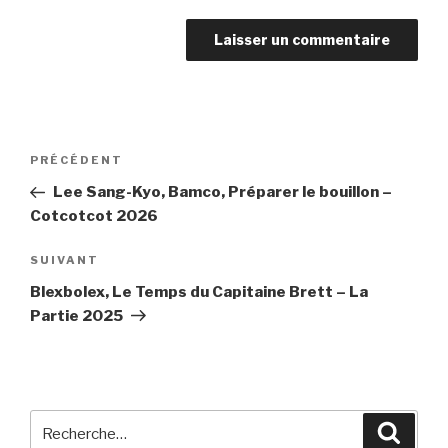
Navigation
PRÉCÉDENT
Article
de
précédent
Lee Sang-Kyo, Bamco, Préparer le bouillon –
l’article
Cotcotcot 2026
SUIVANT
Article
suivant
Blexbolex, Le Temps du Capitaine Brett – La
Partie 2025
Recherche
Reche
pour