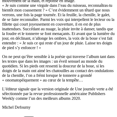
mouvement de la main, et réponse en image.
« Je suis comme une virgule dans l’eau du ruisseau, reconnaîtras-tu
bientôt mon coassement ? » C’est évidemment un têtard que nous
verrons, une fois la page tournée. Et la feuille, la chenille, le galet,
de se faire reconnaître. Parmi les voix qui interpellent le lecteur ou la
fillette qui court joyeusement en couverture, il en est de plus
inattendues. Succédant au nuage, la pluie invite à danser, tandis que
la foudre et le tonnerre se font menaçants. Et avant que la lumière du
jour, en déclinant, n’allonge les ombres, la voix de la boue s’est fait
entendre : « Je suis ce qui reste d’un jour de pluie. Laisse tes doigts
de pied s’y enfoncer ! »
On ne peut qu’être sensible à la poésie qui traverse l’album tant dans
les textes que dans les images : un éveil sensuel au monde du
quotidien. Si les pieds ont ressenti la douceur de la boue, si les
doigts de la main ont aimé les chatouilles au contact des ondulations
de la chenille, l’on a frémi lorsque le tonnerre a grondé
« onomatopéiquement » au cœur de la tempête…
L’éditeur signale que la version originale de Une journée verte a été
sélectionnée par la revue professionnelle américaine Publishers
Weekly comme l’un des meilleurs albums 2020.
Michel Defourny