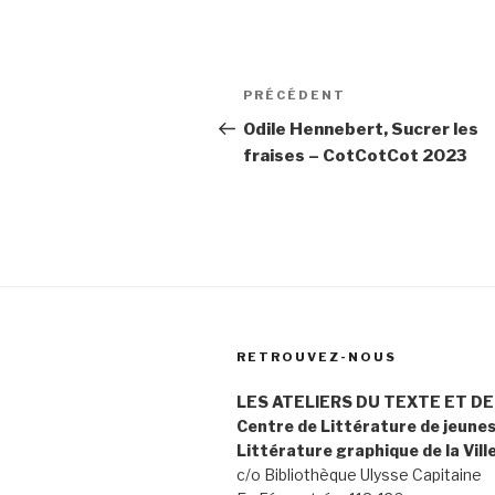
Navigation
PRÉCÉDENT
Article
de
précédent
Odile Hennebert, Sucrer les
fraises – CotCotCot 2023
l’article
RETROUVEZ-NOUS
LES ATELIERS DU TEXTE ET DE
Centre de Littérature de jeune
Littérature graphique de la Vill
c/o Bibliothèque Ulysse Capitaine