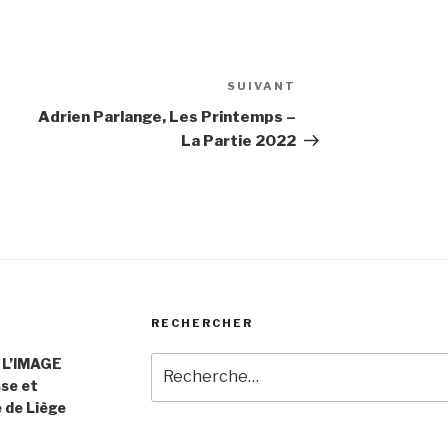
SUIVANT
Article
suivant
Adrien Parlange, Les Printemps –
La Partie 2022
RECHERCHER
 L’IMAGE
Recherche
sse et
pour
e de Liège
: