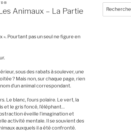
VDB
Recherche
 Les Animaux – La Partie
pour
:
x ». Pourtant pas un seul ne figure en
ur.
térieur, sous des rabats à soulever, une
oitée ? Mais non, sur chaque page, rien
e nom d’un animal correspondant.
rs. Le blanc, l’ours polaire. Le vert, la
ris et le gris foncé, l’éléphant…
straction éveille l’imagination et
lle activité mentale. Il se souvient des
nimaux auxquels il a été confronté.