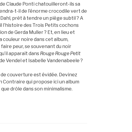
de Claude Ponti chatouilleront-ils sa
endra-t-il de l’énorme crocodile vert de
Dahl, prêt à tendre un piège subtil ? A
il l’histoire des Trois Petits cochons
sion de Gerda Muller ? Et, en lieu et
a couleur noire dans cet album,
 faire peur, se souvenant du noir
u’il apparaît dans
Rouge Rouge Petit
de Vendel et Isabelle Vandenabeele ?
e de couverture est évidée. Devinez
n Contraire qui propose ici un album
t que drôle dans son minimalisme.