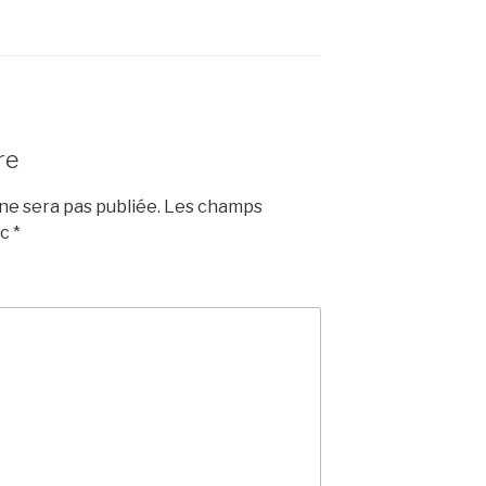
re
e sera pas publiée.
Les champs
ec
*