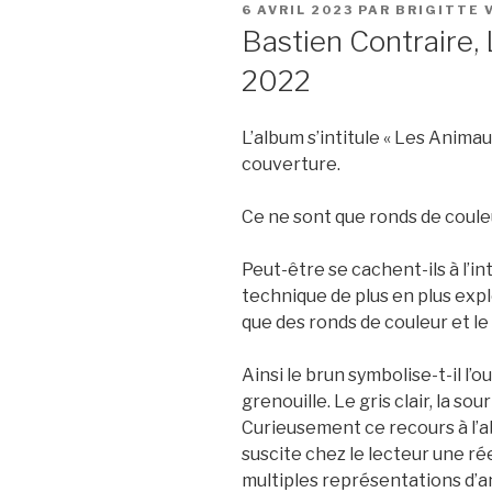
PUBLIÉ
6 AVRIL 2023
PAR
BRIGITTE 
LE
Bastien Contraire,
2022
L’album s’intitule « Les Animau
couverture.
Ce ne sont que ronds de coule
Peut-être se cachent-ils à l’in
technique de plus en plus expl
que des ronds de couleur et l
Ainsi le brun symbolise-t-il l’ou
grenouille. Le gris clair, la sou
Curieusement ce recours à l’ab
suscite chez le lecteur une rée
multiples représentations d’a