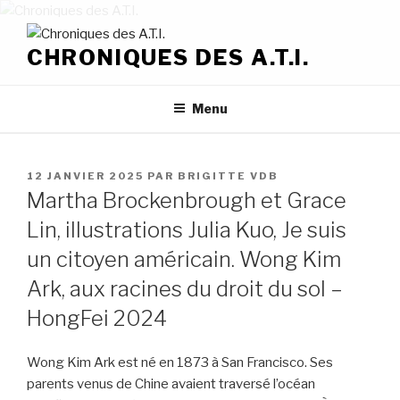
Aller
au
CHRONIQUES DES A.T.I.
contenu
principal
Menu
PUBLIÉ
12 JANVIER 2025
PAR
BRIGITTE VDB
LE
Martha Brockenbrough et Grace
Lin, illustrations Julia Kuo, Je suis
un citoyen américain. Wong Kim
Ark, aux racines du droit du sol –
HongFei 2024
Wong Kim Ark est né en 1873 à San Francisco. Ses
parents venus de Chine avaient traversé l’océan