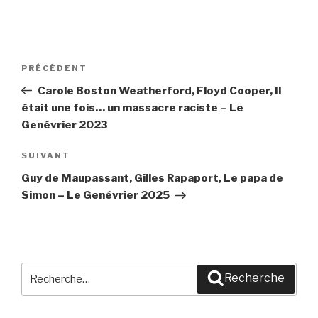
Navigation
PRÉCÉDENT
Article
de
précédent
Carole Boston Weatherford, Floyd Cooper, Il
l’article
était une fois… un massacre raciste – Le
Genévrier 2023
SUIVANT
Article
suivant
Guy de Maupassant, Gilles Rapaport, Le papa de
Simon – Le Genévrier 2025
Recherche
Recherche
pour
: