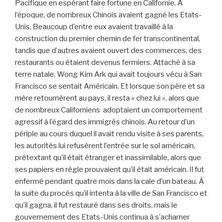
Pacifique en espérant faire fortune en Californie. À
l’époque, de nombreux Chinois avaient gagné les Etats-
Unis. Beaucoup d’entre eux avaient travaillé à la
construction du premier chemin de fer transcontinental,
tandis que d’autres avaient ouvert des commerces, des
restaurants ou étaient devenus fermiers. Attaché à sa
terre natale, Wong Kim Ark qui avait toujours vécu à San
Francisco se sentait Américain. Et lorsque son père et sa
mère retournèrent au pays, il resta « chez lui », alors que
de nombreux Californiens adoptaient un comportement
agressif à l’égard des immigrés chinois. Au retour d’un
périple au cours duquel il avait rendu visite à ses parents,
les autorités lui refusèrent l’entrée sur le sol américain,
prétextant qu’il était étranger et inassimilable, alors que
ses papiers en règle prouvaient qu’il était américain. Il fut
enfermé pendant quatre mois dans la cale d’un bateau. À
la suite du procès qu’il intenta à la ville de San Francisco et
qu’il gagna, il fut restauré dans ses droits, mais le
gouvernement des Etats-Unis continua à s’acharner