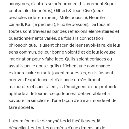
anonymes, d’autres se prénomment bizarrement Super-
content (le rhinocéros), Gilbert & Jean-Cive (deux
bestioles indéterminées), Mi (le poussin), Henri (le
canard), Kaï (le pêcheur), Flub (le poisson)… Si tous et
toutes sont traversés par des réflexions élémentaires et
questionnements variés, parfois à la connotation
philosophique, ils usent chacun de leur savoir-faire, de leur
sens commun, de leur bonne volonté et de leur joyeuse
imagination pour y faire face. Qu’ils soient coriaces ou
assaillis par le doute, qu’ils affichent une contenance
extraordinaire ou se la jouent modestes, qu’ils fassent
preuve d’expérience et d’aisance ou s’estiment
maladroits et sans talent, ils témoignent d’une profonde
aptitude à détourner ce qui leur est défavorable et à
savourer la simplicité d’une façon d’être au monde et de
faire société.
L’album fourmille de saynètes ici facétieuses, là
désopilantes, toutes animées d’une dimension de