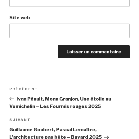
Site web
Navigation
PRÉCÉDENT
Article
de
précédent
Ivan Péault, Mona Granjon, Une étoile au
l’article
Vomichelin – Les Fourmis rouges 2025
SUIVANT
Article
suivant
Guillaume Goubert, Pascal Lemaître,
L’architecture pas bête – Bayard 2025